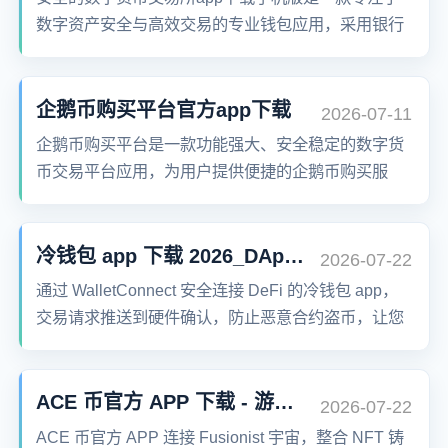
数字资产安全与高效交易的专业钱包应用，采用银行
级加密技术、多重签名与冷热钱包分离机制，全面保
障用户资产安全。支持比特币、以太坊、莱特币等主
流币种实时交易，界面简洁流畅，交易费率行业最
企鹅币购买平台官方app下载
2026-07-11
低，是您值得信赖的数字资产管家。
企鹅币购买平台是一款功能强大、安全稳定的数字货
币交易平台应用，为用户提供便捷的企鹅币购买服
务。支持多种支付方式，满足全球用户的交易需求。
冷钱包 app 下载 2026_DApp 安全交互版
2026-07-22
通过 WalletConnect 安全连接 DeFi 的冷钱包 app，
交易请求推送到硬件确认，防止恶意合约盗币，让您
放心参与链上借贷与兑换。
ACE 币官方 APP 下载 - 游戏生态入口
2026-07-22
ACE 币官方 APP 连接 Fusionist 宇宙，整合 NFT 铸